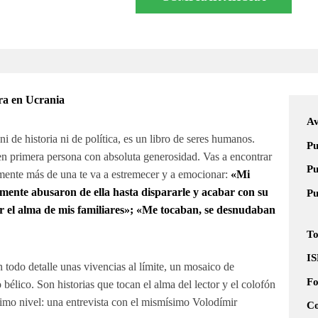
rra en Ucrania
Av
ni de historia ni de política, es un libro de seres humanos.
Pu
n primera persona con absoluta generosidad. Vas a encontrar
Pu
mente más de una te va a estremecer y a emocionar:
«Mi
mente abusaron de ella hasta dispararle y acabar con su
Pu
r el alma de mis familiares»; «Me tocaban, se desnudaban
To
I
n todo detalle unas vivencias al límite, un mosaico de
F
 bélico. Son historias que tocan el alma del lector y el colofón
simo nivel: una entrevista con el mismísimo Volodímir
Co