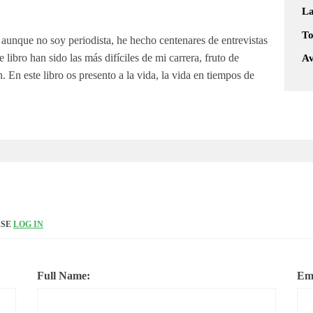
L
To
 aunque no soy periodista, he hecho centenares de entrevistas
 libro han sido las más difíciles de mi carrera, fruto de
Av
 En este libro os presento a la vida, la vida en tiempos de
ASE
LOG IN
Full Name:
Ema