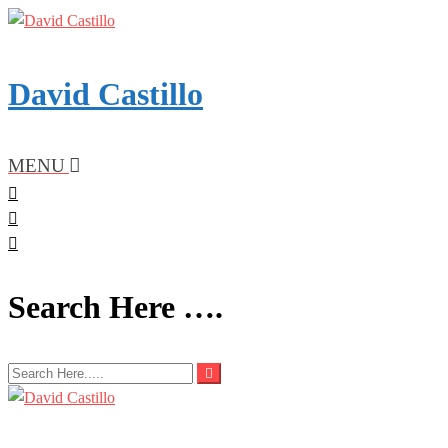
Skip
to
content
David Castillo
MENU
Search Here ….