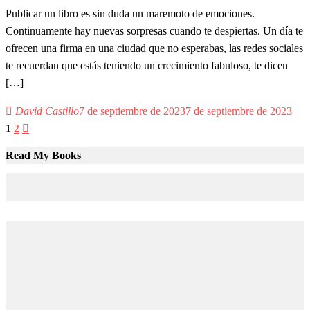
Publicar un libro es sin duda un maremoto de emociones.
Continuamente hay nuevas sorpresas cuando te despiertas. Un día te
ofrecen una firma en una ciudad que no esperabas, las redes sociales
te recuerdan que estás teniendo un crecimiento fabuloso, te dicen
[…]
David Castillo
7 de septiembre de 2023
7 de septiembre de 2023
1
2
Paginación
Read My Books
de
entradas