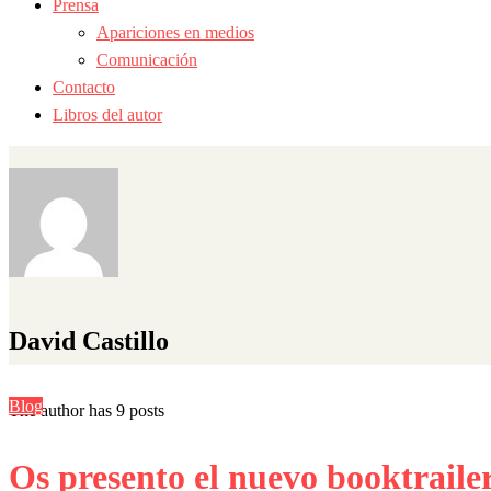
Prensa
Apariciones en medios
Comunicación
Contacto
Libros del autor
David Castillo
Blog
The author has 9 posts
Os presento el nuevo booktraile