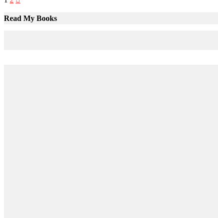
Paginación
Read My Books
de
entradas