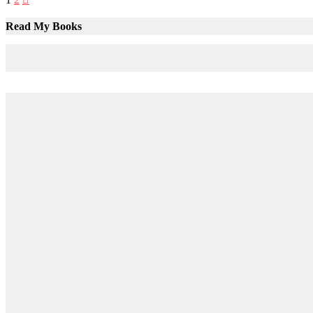
Paginación
Read My Books
de
entradas