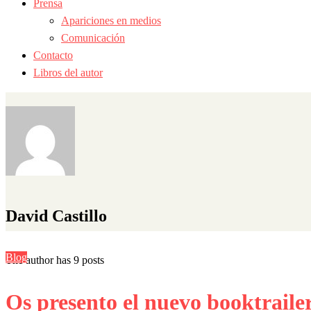
Prensa
Apariciones en medios
Comunicación
Contacto
Libros del autor
David Castillo
Blog
The author has 9 posts
Os presento el nuevo booktraile