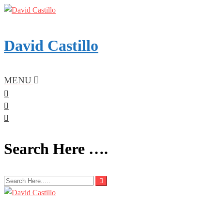
Skip
to
content
David Castillo
MENU
Search Here ….